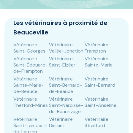
Panneau de gestion des cookies
Les vétérinaires à proximité de
Beauceville
Vétérinaire
Vétérinaire
Vétérinaire
Saint-Georges
Vallée-Jonction
Frampton
Vétérinaire
Vétérinaire
Vétérinaire
Saint-Édouard-
Saint-Elzéar
Sainte-Marie
de-Frampton
Vétérinaire
Vétérinaire
Vétérinaire
Sainte-Marie-
Saint-Bernard-
Saint-Bernard
de-Beauce
de-Beauce
Vétérinaire
Vétérinaire
Vétérinaire
Thetford-Mines
Saint-Narcisse-
Saint-Anselme
de-Beaurivage
Vétérinaire
Vétérinaire
Vétérinaire
Saint-Lambert-
Disraeli
Stratford
de-Lauzon