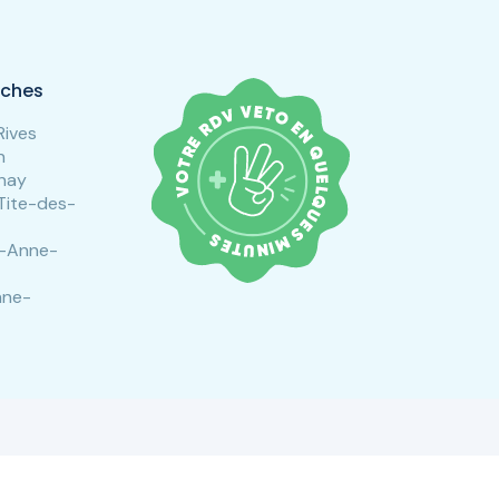
rches
Rives
n
enay
-Tite-des-
e-Anne-
nne-