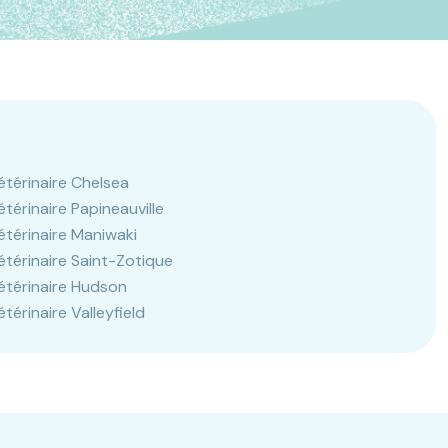
étérinaire Chelsea
étérinaire Papineauville
étérinaire Maniwaki
étérinaire Saint-Zotique
étérinaire Hudson
étérinaire Valleyfield