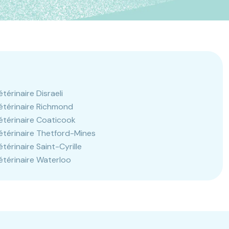
étérinaire Disraeli
étérinaire Richmond
étérinaire Coaticook
étérinaire Thetford-Mines
étérinaire Saint-Cyrille
étérinaire Waterloo