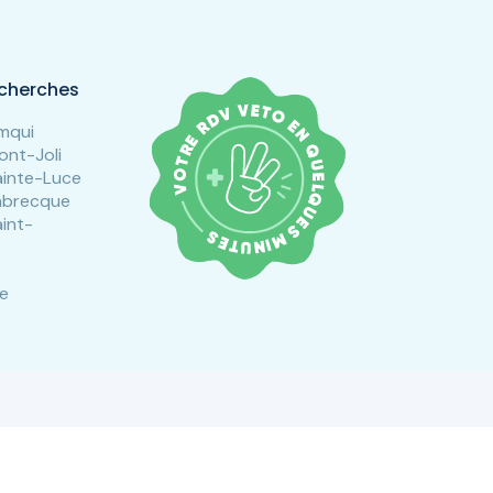
echerches
Amqui
ont-Joli
ainte-Luce
Labrecque
aint-
le