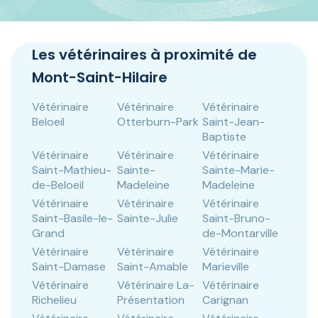
Panneau de gestion des cookies
Les vétérinaires à proximité de
Mont-Saint-Hilaire
Vétérinaire
Vétérinaire
Vétérinaire
Beloeil
Otterburn-Park
Saint-Jean-
Baptiste
Vétérinaire
Vétérinaire
Vétérinaire
Saint-Mathieu-
Sainte-
Sainte-Marie-
de-Beloeil
Madeleine
Madeleine
Vétérinaire
Vétérinaire
Vétérinaire
Saint-Basile-le-
Sainte-Julie
Saint-Bruno-
Grand
de-Montarville
Vétérinaire
Vétérinaire
Vétérinaire
Saint-Damase
Saint-Amable
Marieville
Vétérinaire
Vétérinaire La-
Vétérinaire
Richelieu
Présentation
Carignan