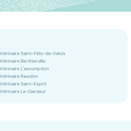
étérinaire Saint-Félix-de-Valois
étérinaire Berthierville
étérinaire L'assomption
étérinaire Rawdon
étérinaire Saint-Esprit
étérinaire Le-Gardeur