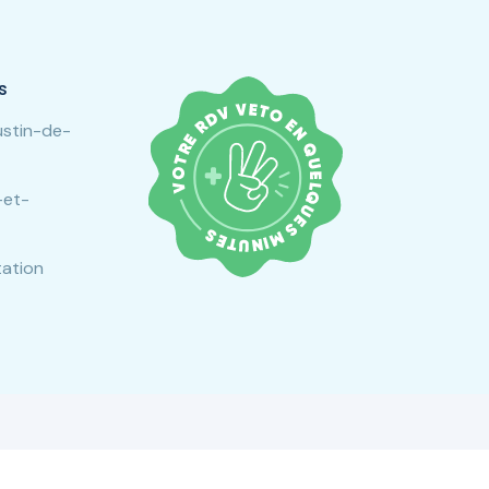
s
ustin-de-
-et-
tation