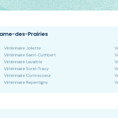
-Dame-des-Prairies
Vétérinaire Joliette
V
Vétérinaire Saint-Cuthbert
V
Vétérinaire Lavaltrie
V
Vétérinaire Sorel-Tracy
V
Vétérinaire Contrecoeur
V
Vétérinaire Repentigny
V