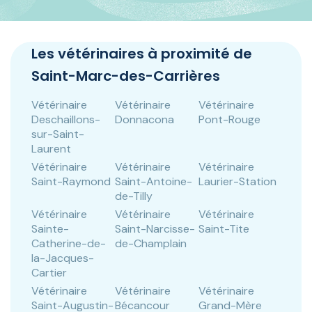
Panneau de gestion des cookies
Les vétérinaires à proximité de
Saint-Marc-des-Carrières
Vétérinaire
Vétérinaire
Vétérinaire
Deschaillons-
Donnacona
Pont-Rouge
sur-Saint-
Laurent
Vétérinaire
Vétérinaire
Vétérinaire
Saint-Raymond
Saint-Antoine-
Laurier-Station
de-Tilly
Vétérinaire
Vétérinaire
Vétérinaire
Sainte-
Saint-Narcisse-
Saint-Tite
Catherine-de-
de-Champlain
la-Jacques-
Cartier
Vétérinaire
Vétérinaire
Vétérinaire
Saint-Augustin-
Bécancour
Grand-Mère