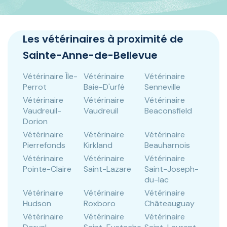
Panneau de gestion des cookies
Les vétérinaires à proximité de
Sainte-Anne-de-Bellevue
Vétérinaire Île-
Vétérinaire
Vétérinaire
Perrot
Baie-D'urfé
Senneville
Vétérinaire
Vétérinaire
Vétérinaire
Vaudreuil-
Vaudreuil
Beaconsfield
Dorion
Vétérinaire
Vétérinaire
Vétérinaire
Pierrefonds
Kirkland
Beauharnois
Vétérinaire
Vétérinaire
Vétérinaire
Pointe-Claire
Saint-Lazare
Saint-Joseph-
du-lac
Vétérinaire
Vétérinaire
Vétérinaire
Hudson
Roxboro
Châteauguay
Vétérinaire
Vétérinaire
Vétérinaire