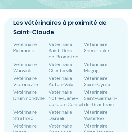
Panneau de gestion des cookies
Les vétérinaires à proximité de
Saint-Claude
Vétérinaire
Vétérinaire
Vétérinaire
Richmond
Saint-Denis-
Sherbrooke
de-Brompton
Vétérinaire
Vétérinaire
Vétérinaire
Warwick
Chesterville
Magog
Vétérinaire
Vétérinaire
Vétérinaire
Victoriaville
Acton-Vale
Saint-Cyrille
Vétérinaire
Vétérinaire
Vétérinaire
Drummondville
Notre-Dame-
Saint-Germain-
du-bon-Conseil
de-Grantham
Vétérinaire
Vétérinaire
Vétérinaire
Stratford
Disraeli
Waterloo
Vétérinaire
Vétérinaire
Vétérinaire