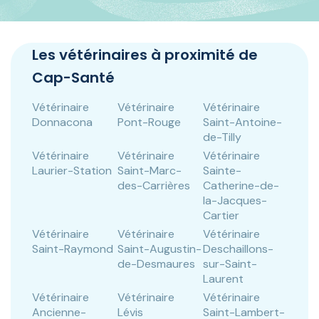
Panneau de gestion des cookies
Les vétérinaires à proximité de
Cap-Santé
Vétérinaire
Vétérinaire
Vétérinaire
Donnacona
Pont-Rouge
Saint-Antoine-
de-Tilly
Vétérinaire
Vétérinaire
Vétérinaire
Laurier-Station
Saint-Marc-
Sainte-
des-Carrières
Catherine-de-
la-Jacques-
Cartier
Vétérinaire
Vétérinaire
Vétérinaire
Saint-Raymond
Saint-Augustin-
Deschaillons-
de-Desmaures
sur-Saint-
Laurent
Vétérinaire
Vétérinaire
Vétérinaire
Ancienne-
Lévis
Saint-Lambert-